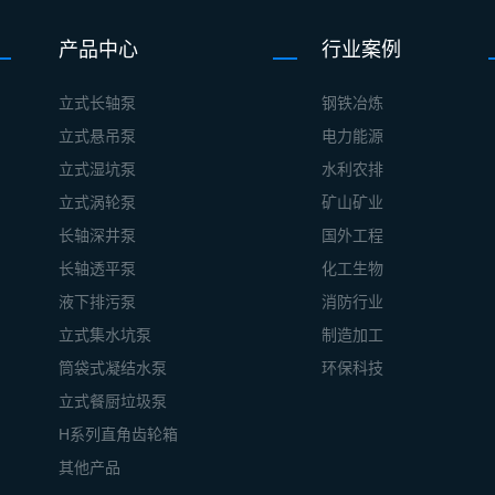
产品中心
行业案例
立式长轴泵
钢铁冶炼
立式悬吊泵
电力能源
立式湿坑泵
水利农排
立式涡轮泵
矿山矿业
长轴深井泵
国外工程
长轴透平泵
化工生物
液下排污泵
消防行业
立式集水坑泵
制造加工
筒袋式凝结水泵
环保科技
立式餐厨垃圾泵
H系列直角齿轮箱
其他产品