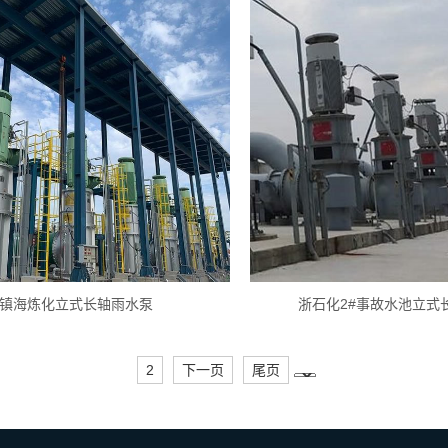
镇海炼化立式长轴雨水泵
浙石化2#事故水池立式
2
下一页
尾页