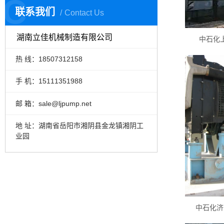
C
联系我们
Contact Us
湖南立佳机械制造有限公司
中石化
热 线：18507312158
手 机：15111351988
邮 箱：sale@ljpump.net
地 址：湖南省岳阳市湘阴县金龙镇湘阴工
业园
中石化济