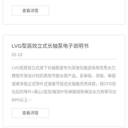
查看详情
LVG型高效立式长轴泵电子说明书
02-13
LVG型高效立式液下长轴泵是专为深液位输送采用优秀水力
模型开发设计的的高效节能水泵产品，系单吸、双吸、单级
或者多级立式导叶式或者节段式长轴悬吊壳体泵，经CFD优
化后的‌导叶+离心/混流/轴流叶轮串联‌结构保证水力效率可达‌
80%以上‌···
查看详情